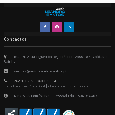
Contactos
Rua Dr. Artur Figueirôa Rego nº 114 - 2500-187 - Caldas da
Rainha
vendas@autoleandrosantos.pt
262 831 735
|
960 159 604
|
(chamada para a rede fixa nacional)
(chamada para rede móvel nacional)
NIPC AL Automóveis Unipessoal Lda. - 504 984 403