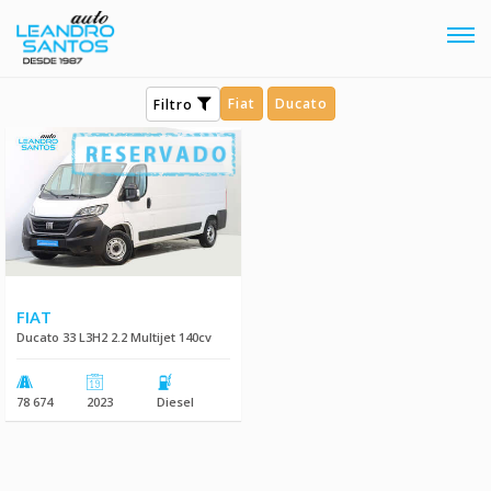
Tog
navi
Fiat
Ducato
Filtro
FIAT
Ducato 33 L3H2 2.2 Multijet 140cv
78 674
2023
Diesel