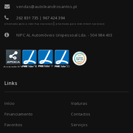
vendas@autoleandrosantos.pt
262 831 735
|
967 424 394
|
(chamada para a rede fixa nacional)
(chamada para rede móvel nacional)
NIPC AL Automóveis Unipessoal Lda. - 504 984 403
Associado Nº4
Links
Início
Viaturas
Financiamento
Contactos
Favoritos
Serviços