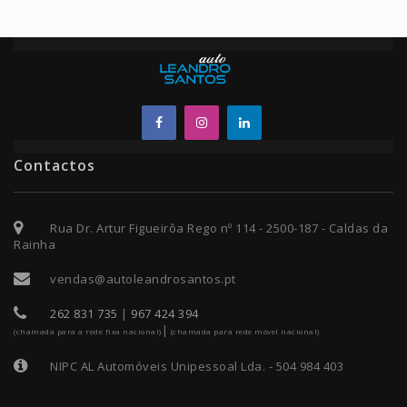
Contactos
Rua Dr. Artur Figueirôa Rego nº 114 - 2500-187 - Caldas da
Rainha
vendas@autoleandrosantos.pt
262 831 735
|
967 424 394
|
(chamada para a rede fixa nacional)
(chamada para rede móvel nacional)
NIPC AL Automóveis Unipessoal Lda. - 504 984 403