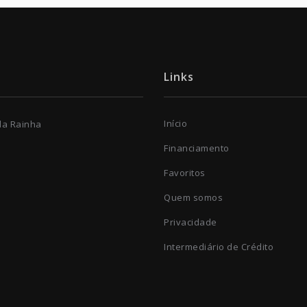
Links
Início
 da Rainha
Financiamento
Favoritos
Quem somos
Privacidade
Intermediário de Crédito