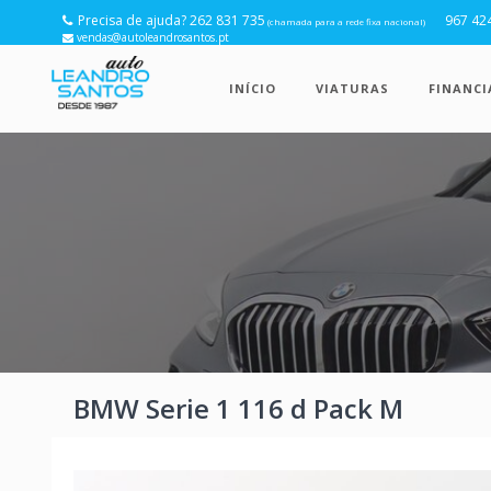
Precisa de ajuda? 262 831 735
967 42
(chamada para a rede fixa nacional)
vendas@autoleandrosantos.pt
INÍCIO
VIATURAS
FINANC
BMW Serie 1 116 d Pack M
Anterior