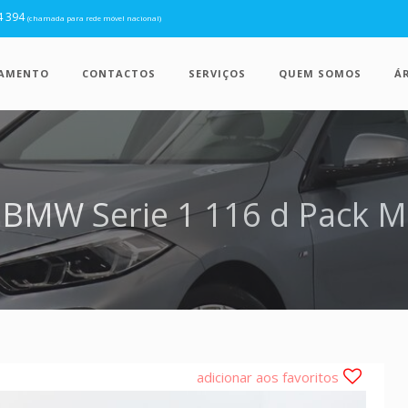
4 394
(chamada para rede móvel nacional)
IAMENTO
CONTACTOS
SERVIÇOS
QUEM SOMOS
Á
BMW Serie 1 116 d Pack M
adicionar aos favoritos
Próx