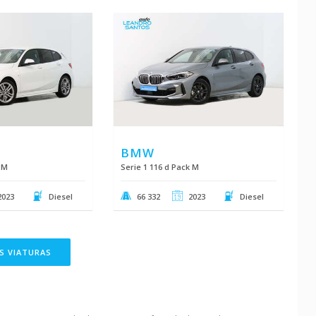
BMW
 M
Serie 1 116 d Pack M
2023
Diesel
66 332
2023
Diesel
S VIATURAS