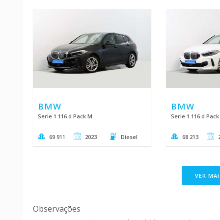
BMW
BMW
Serie 1 116 d Pack M
Serie 1 116 d Pack
69 911
2023
Diesel
68 213
VER MAI
Observações