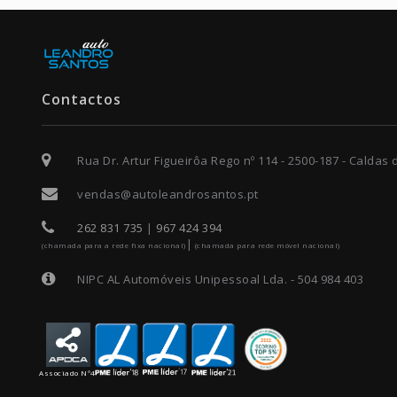
Contactos
Rua Dr. Artur Figueirôa Rego nº 114 - 2500-187 - Caldas
vendas@autoleandrosantos.pt
262 831 735
|
967 424 394
|
(chamada para a rede fixa nacional)
(chamada para rede móvel nacional)
NIPC AL Automóveis Unipessoal Lda. - 504 984 403
Associado Nº4