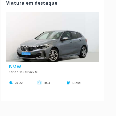
Viatura em destaque
BMW
Serie 1 116 d Pack M
70 255
2023
Diesel